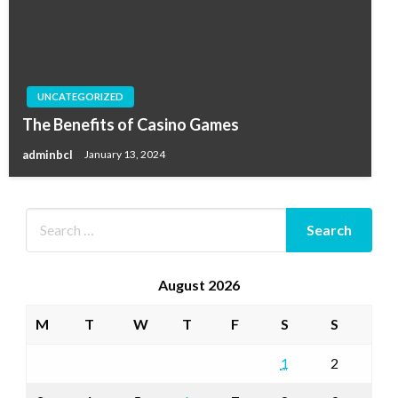
UNCATEGORIZED
The Benefits of Casino Games
adminbcl
January 13, 2024
August 2026
M
T
W
T
F
S
S
1
2