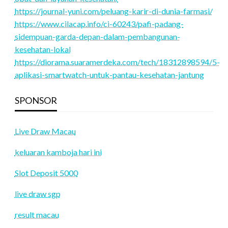
https://journal-yuni.com/peluang-karir-di-dunia-farmasi/
https://www.cilacap.info/ci-60243/pafi-padang-
sidempuan-garda-depan-dalam-pembangunan-
kesehatan-lokal
https://diorama.suaramerdeka.com/tech/18312898594/5-
aplikasi-smartwatch-untuk-pantau-kesehatan-jantung
SPONSOR
Live Draw Macau
keluaran kamboja hari ini
Slot Deposit 5000
live draw sgp
result macau