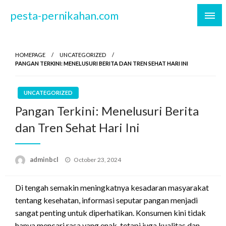
Skip
pesta-pernikahan.com
to
content
HOMEPAGE
UNCATEGORIZED
PANGAN TERKINI: MENELUSURI BERITA DAN TREN SEHAT HARI INI
UNCATEGORIZED
Pangan Terkini: Menelusuri Berita
dan Tren Sehat Hari Ini
Posted
adminbcl
October 23, 2024
on
Di tengah semakin meningkatnya kesadaran masyarakat
tentang kesehatan, informasi seputar pangan menjadi
sangat penting untuk diperhatikan. Konsumen kini tidak
hanya mencari rasa yang enak, tetapi juga kualitas dan