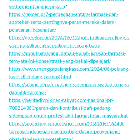
serta-membangun-negara
?
https://rakcer.id/7-perbedaan-antara-farmasi-dan-
apoteker-serta-pentingnya-peran-mereka-dalam-
pelayanan-kesehatan/
https://gobekasi.id/2024/06/12/polisi-dihantam-linggis-
saat-gagalkan-aksi-maling-di-serangbaru/
https://aboutsemarang.id/mau-kuliah-jurusan-farmasi-
ternyata-ini-konsentrasi-yang-bakal-dipelajari/
https://www.menggapaiangkasa.com/2024/06/peluang-
karir-di-bidang-farmasi.html
https://schmu.id/pafi-padang-sidempuan-wadah-tenaga-
dan-ahli-farmasi/
https://beritadiy.pikiran-rakyat.com/nasional/pr-
708214363/peran-dan-kontribusi-pafi-padang-
sidempuan-untuk-profesi-ahli-farmasi-dan-masyarakat
https://sumedang.jabarekspres.com/2024/06/16/ahli-
farmasi-indonesia-pilar-penting-dalam-penyediaan-
obat-dan-layanan-kesehatan/