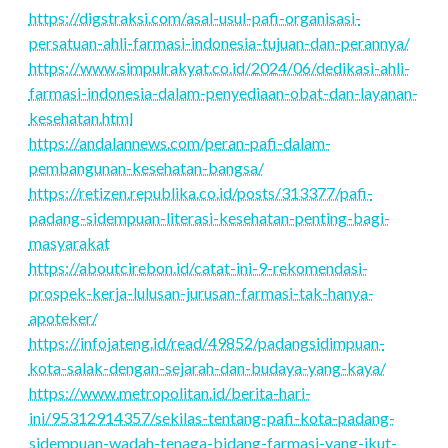
https://digstraksi.com/asal-usul-pafi-organisasi-
persatuan-ahli-farmasi-indonesia-tujuan-dan-perannya/
https://www.simpulrakyat.co.id/2024/06/dedikasi-ahli-
farmasi-indonesia-dalam-penyediaan-obat-dan-layanan-
kesehatan.html
https://andalannews.com/peran-pafi-dalam-
pembangunan-kesehatan-bangsa/
https://retizen.republika.co.id/posts/313377/pafi-
padang-sidempuan-literasi-kesehatan-penting-bagi-
masyarakat
https://aboutcirebon.id/catat-ini-9-rekomendasi-
prospek-kerja-lulusan-jurusan-farmasi-tak-hanya-
apoteker/
https://infojateng.id/read/49852/padangsidimpuan-
kota-salak-dengan-sejarah-dan-budaya-yang-kaya/
https://www.metropolitan.id/berita-hari-
ini/95312914357/sekilas-tentang-pafi-kota-padang-
sidempuan-wadah-tenaga-bidang-farmasi-yang-ikut-