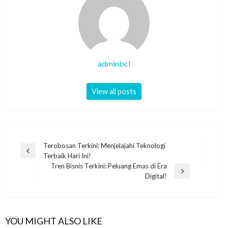
adminbcl
View all posts
Post
Terobosan Terkini: Menjelajahi Teknologi
Previous
Terbaik Hari Ini!
navigation
Post
Tren Bisnis Terkini: Peluang Emas di Era
Next
Digital!
Post
YOU MIGHT ALSO LIKE