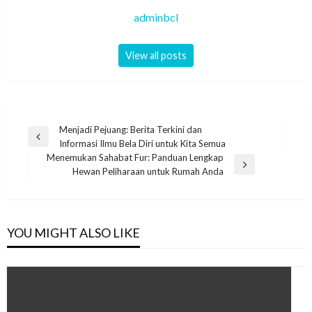
adminbcl
View all posts
Post
Menjadi Pejuang: Berita Terkini dan
Previous
Informasi Ilmu Bela Diri untuk Kita Semua
navigation
Post
Menemukan Sahabat Fur: Panduan Lengkap
Next
Hewan Peliharaan untuk Rumah Anda
Post
YOU MIGHT ALSO LIKE