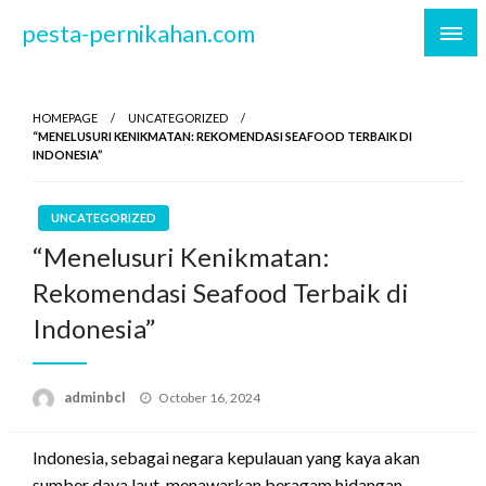
Skip
pesta-pernikahan.com
to
content
HOMEPAGE
UNCATEGORIZED
“MENELUSURI KENIKMATAN: REKOMENDASI SEAFOOD TERBAIK DI
INDONESIA”
UNCATEGORIZED
“Menelusuri Kenikmatan:
Rekomendasi Seafood Terbaik di
Indonesia”
Posted
adminbcl
October 16, 2024
on
Indonesia, sebagai negara kepulauan yang kaya akan
sumber daya laut, menawarkan beragam hidangan