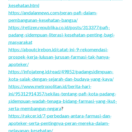
kesehatan.html
https://andalannews.com/peran-pafi-dalam-
pembangunan-kesehatan-bangsa/
https://retizen.republika.co.id/posts/313377/pafi-
padang-sidempuan-literasi-kesehatan-penting-bagi-
masyarakat
https://aboutcirebon.id/catat-ini-9-rekomendasi-
prospek-kerja-lulusan-jurusan-farmasi-tak-hanya-
apoteker/
https://infojateng.id/read/49852/padangsidimpuan-
kota-salak-dengan-sejarah-dan-budaya-yang-kaya/
https://www.metropolitan.id/berita-hari-
ini/95312914357/sekilas-tentang-pafi-kota-padang-
sidempuan-wadah-tenaga-bidang-farmasi-yang-ikut-
serta-membangun-negara
?
https://rakcer.id/7-perbedaan-antara-farmasi-dan-
apoteker-serta-pentingnya-peran-mereka-dalam-
pelayanan-kesehatan/