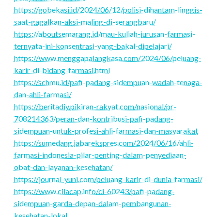
https://gobekasi.id/2024/06/12/polisi-dihantam-linggis-
saat-gagalkan-aksi-maling-di-serangbaru/
https://aboutsemarang.id/mau-kuliah-jurusan-farmasi-
ternyata-ini-konsentrasi-yang-bakal-dipelajari/
https://www.menggapaiangkasa.com/2024/06/peluang-
karir-di-bidang-farmasi.html
https://schmu.id/pafi-padang-sidempuan-wadah-tenaga-
dan-ahli-farmasi/
https://beritadiy.pikiran-rakyat.com/nasional/pr-
708214363/peran-dan-kontribusi-pafi-padang-
sidempuan-untuk-profesi-ahli-farmasi-dan-masyarakat
https://sumedang.jabarekspres.com/2024/06/16/ahli-
farmasi-indonesia-pilar-penting-dalam-penyediaan-
obat-dan-layanan-kesehatan/
https://journal-yuni.com/peluang-karir-di-dunia-farmasi/
https://www.cilacap.info/ci-60243/pafi-padang-
sidempuan-garda-depan-dalam-pembangunan-
kesehatan-lokal