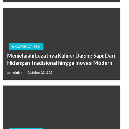
UNCATEGORIZED
Menjelajahi Lezatnya Kuliner Daging Sapi: Dari
Hidangan Tradisional hingga Inovasi Modern
adminbcl
October 23, 2024