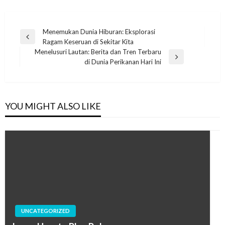
Post
Menemukan Dunia Hiburan: Eksplorasi
Previous
Ragam Keseruan di Sekitar Kita
navigation
Post
Menelusuri Lautan: Berita dan Tren Terbaru
Next
di Dunia Perikanan Hari Ini
Post
YOU MIGHT ALSO LIKE
UNCATEGORIZED