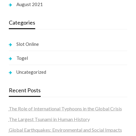
August 2021
Categories
Slot Online
Togel
Uncategorized
Recent Posts
The Role of International Typhoons in the Global Crisis
The Largest Tsunami in Human History
Global Earthquakes: Environmental and Social Impacts