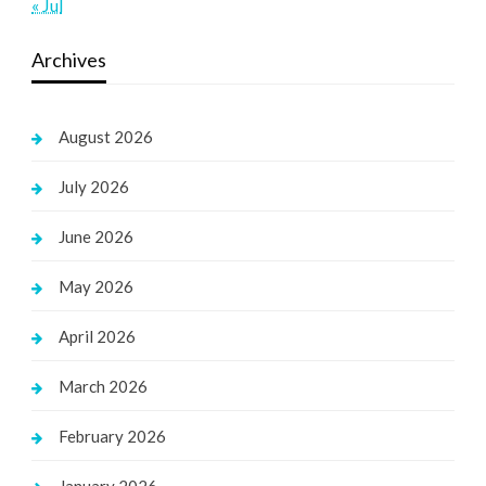
« Jul
Archives
August 2026
July 2026
June 2026
May 2026
April 2026
March 2026
February 2026
January 2026