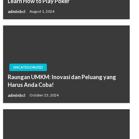
Learn How to Play Poker
adminbcl
August 1, 2024
UNCATEGORIZED
Raungan UMKM: Inovasi dan Peluang yang
Harus Anda Coba!
adminbcl
October 23, 2024