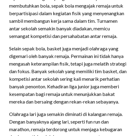
membutuhkan bola, sepak bola mengajak remaja untuk
berpartisipasi dalam kegiatan fisik yang menyenangkan
sambil membangun kerja sama dalam tim. Turnamen
antar sekolah semakin banyak diadakan, memicu
semangat kompetisi dan persahabatan antar remaja.
Selain sepak bola, basket juga menjadi olahraga yang
digemari oleh banyak remaja. Permainan ini tidak hanya
mengasah keterampilan fisik, tetapi juga melatih strategi
dan fokus. Banyak sekolah yang memiliki tim basket, dan
kompetisi antar sekolah sering kali menarik perhatian
banyak penonton. Kehadiran liga junior juga memberi
kesempatan bagi remaja untuk menunjukkan bakat
mereka dan bersaing dengan rekan-rekan sebayanya.
Olahraga lari juga semakin diminati di kalangan remaja.
Dengan banyaknya ajang lari, seperti fun run dan
marathon, remaja terdorong untuk menjaga kebugaran