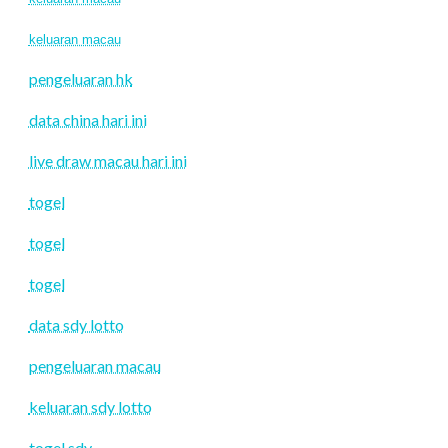
keluaran macau
pengeluaran hk
data china hari ini
live draw macau hari ini
togel
togel
togel
data sdy lotto
pengeluaran macau
keluaran sdy lotto
togel sdy