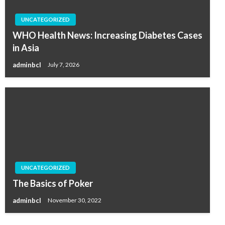
UNCATEGORIZED
WHO Health News: Increasing Diabetes Cases
in Asia
adminbcl
July 7, 2026
UNCATEGORIZED
The Basics of Poker
adminbcl
November 30, 2022