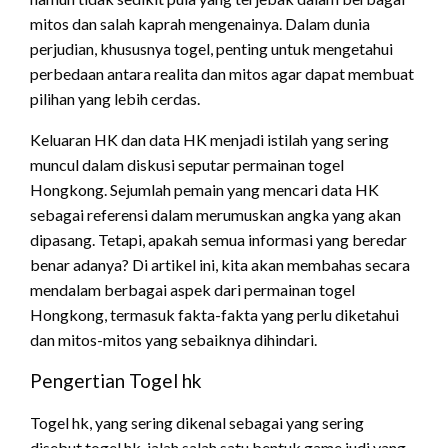
mitos dan salah kaprah mengenainya. Dalam dunia
perjudian, khususnya togel, penting untuk mengetahui
perbedaan antara realita dan mitos agar dapat membuat
pilihan yang lebih cerdas.
Keluaran HK dan data HK menjadi istilah yang sering
muncul dalam diskusi seputar permainan togel
Hongkong. Sejumlah pemain yang mencari data HK
sebagai referensi dalam merumuskan angka yang akan
dipasang. Tetapi, apakah semua informasi yang beredar
benar adanya? Di artikel ini, kita akan membahas secara
mendalam berbagai aspek dari permainan togel
Hongkong, termasuk fakta-fakta yang perlu diketahui
dan mitos-mitos yang sebaiknya dihindari.
Pengertian Togel hk
Togel hk, yang sering dikenal sebagai yang sering
disebut togel hk, ialah salah satu bentuk game judi yang