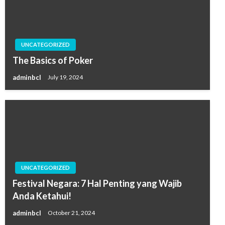
UNCATEGORIZED
The Basics of Poker
adminbcl
July 19, 2024
UNCATEGORIZED
Festival Negara: 7 Hal Penting yang Wajib
Anda Ketahui!
adminbcl
October 21, 2024