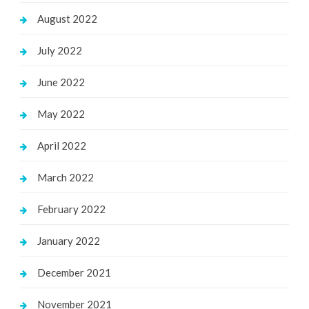
August 2022
July 2022
June 2022
May 2022
April 2022
March 2022
February 2022
January 2022
December 2021
November 2021