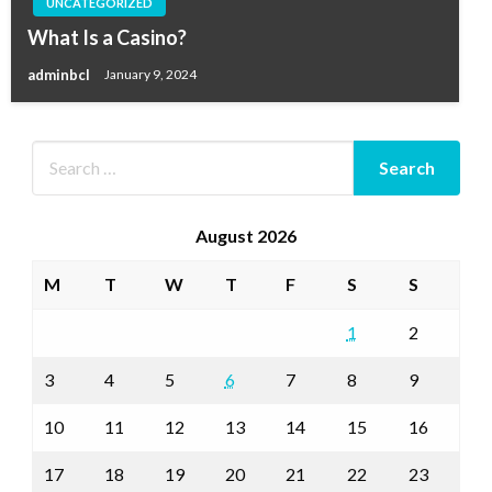
UNCATEGORIZED
What Is a Casino?
adminbcl
January 9, 2024
August 2026
M
T
W
T
F
S
S
1
2
3
4
5
6
7
8
9
10
11
12
13
14
15
16
17
18
19
20
21
22
23