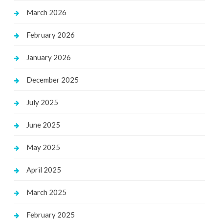
March 2026
February 2026
January 2026
December 2025
July 2025
June 2025
May 2025
April 2025
March 2025
February 2025