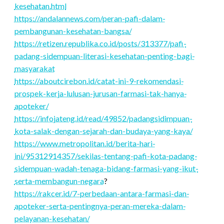
kesehatan.html
https://andalannews.com/peran-pafi-dalam-
pembangunan-kesehatan-bangsa/
https://retizen.republika.co.id/posts/313377/pafi-
padang-sidempuan-literasi-kesehatan-penting-bagi-
masyarakat
https://aboutcirebon.id/catat-ini-9-rekomendasi-
prospek-kerja-lulusan-jurusan-farmasi-tak-hanya-
apoteker/
https://infojateng.id/read/49852/padangsidimpuan-
kota-salak-dengan-sejarah-dan-budaya-yang-kaya/
https://www.metropolitan.id/berita-hari-
ini/95312914357/sekilas-tentang-pafi-kota-padang-
sidempuan-wadah-tenaga-bidang-farmasi-yang-ikut-
serta-membangun-negara
?
https://rakcer.id/7-perbedaan-antara-farmasi-dan-
apoteker-serta-pentingnya-peran-mereka-dalam-
pelayanan-kesehatan/