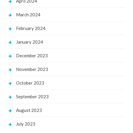
April 2024
March 2024
February 2024
January 2024
December 2023
November 2023
October 2023
September 2023
August 2023
July 2023