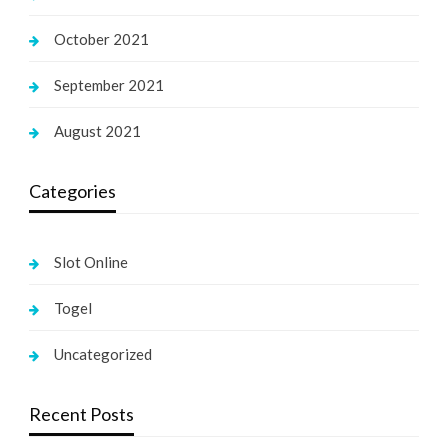
October 2021
September 2021
August 2021
Categories
Slot Online
Togel
Uncategorized
Recent Posts