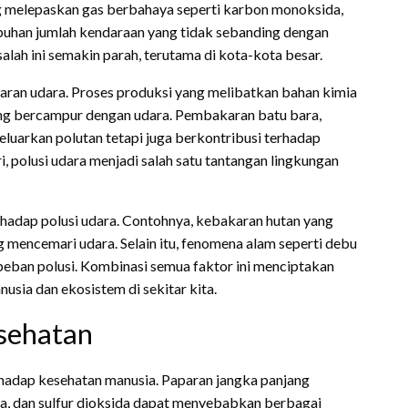
 melepaskan gas berbahaya seperti karbon monoksida,
umbuhan jumlah kendaraan yang tidak sebanding dengan
ah ini semakin parah, terutama di kota-kota besar.
aran udara. Proses produksi yang melibatkan bahan kimia
ang bercampur dengan udara. Pembakaran batu bara,
eluarkan polutan tetapi juga berkontribusi terhadap
, polusi udara menjadi salah satu tantangan lingkungan
erhadap polusi udara. Contohnya, kebakaran hutan yang
g mencemari udara. Selain itu, fenomena alam seperti debu
beban polusi. Kombinasi semua faktor ini menciptakan
usia dan ekosistem di sekitar kita.
sehatan
hadap kesehatan manusia. Paparan jangka panjang
ida, dan sulfur dioksida dapat menyebabkan berbagai