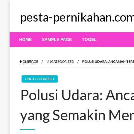
Skip
to
pesta-pernikahan.co
content
HOME
SAMPLE PAGE
TOGEL
HOMEPAGE
UNCATEGORIZED
POLUSI UDARA: ANCAMAN TERS
UNCATEGORIZED
Polusi Udara: An
yang Semakin Men