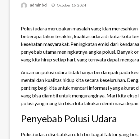
Posted
adminbcl
October 16, 2024
on
Polusi udara merupakan masalah yang kian meresahkan d
beberapa tahun terakhir, kualitas udara di kota-kota 
kesehatan masyarakat. Peningkatan emisi dari kendara
penyebab utama meningkatnya angka polusi. Banyak or
yang kita hirup setiap hari, yang ternyata dapat menga
Ancaman polusi udara tidak hanya berdampak pada kese
mental dan kualitas hidup kita secara keseluruhan. Den
penting bagi kita untuk mencari informasi yang akurat d
yang bisa diambil untuk menguranginya. Mari kita eksplo
polusi yang mungkin bisa kita lakukan demi masa depan 
Penyebab Polusi Udara
Polusi udara disebabkan oleh berbagai faktor yang bera