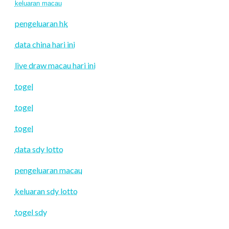
keluaran macau
pengeluaran hk
data china hari ini
live draw macau hari ini
togel
togel
togel
data sdy lotto
pengeluaran macau
keluaran sdy lotto
togel sdy