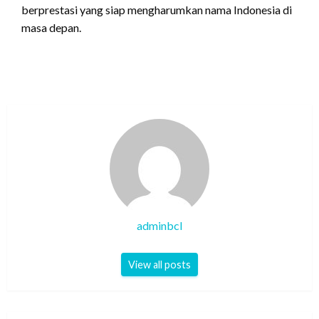
berprestasi yang siap mengharumkan nama Indonesia di
masa depan.
adminbcl
View all posts