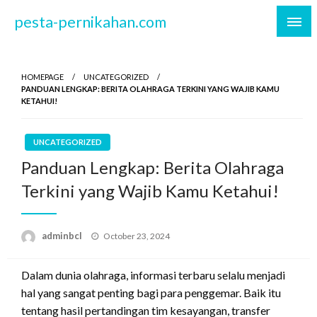
Skip
pesta-pernikahan.com
to
content
HOMEPAGE
UNCATEGORIZED
PANDUAN LENGKAP: BERITA OLAHRAGA TERKINI YANG WAJIB KAMU
KETAHUI!
UNCATEGORIZED
Panduan Lengkap: Berita Olahraga
Terkini yang Wajib Kamu Ketahui!
Posted
adminbcl
October 23, 2024
on
Dalam dunia olahraga, informasi terbaru selalu menjadi
hal yang sangat penting bagi para penggemar. Baik itu
tentang hasil pertandingan tim kesayangan, transfer