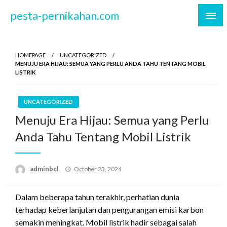
Skip
pesta-pernikahan.com
to
content
HOMEPAGE
UNCATEGORIZED
MENUJU ERA HIJAU: SEMUA YANG PERLU ANDA TAHU TENTANG MOBIL
LISTRIK
UNCATEGORIZED
Menuju Era Hijau: Semua yang Perlu
Anda Tahu Tentang Mobil Listrik
Posted
adminbcl
October 23, 2024
on
Dalam beberapa tahun terakhir, perhatian dunia
terhadap keberlanjutan dan pengurangan emisi karbon
semakin meningkat. Mobil listrik hadir sebagai salah