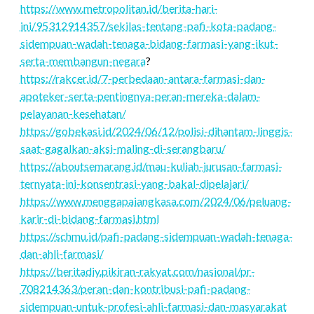
https://www.metropolitan.id/berita-hari-
ini/95312914357/sekilas-tentang-pafi-kota-padang-
sidempuan-wadah-tenaga-bidang-farmasi-yang-ikut-
serta-membangun-negara
?
https://rakcer.id/7-perbedaan-antara-farmasi-dan-
apoteker-serta-pentingnya-peran-mereka-dalam-
pelayanan-kesehatan/
https://gobekasi.id/2024/06/12/polisi-dihantam-linggis-
saat-gagalkan-aksi-maling-di-serangbaru/
https://aboutsemarang.id/mau-kuliah-jurusan-farmasi-
ternyata-ini-konsentrasi-yang-bakal-dipelajari/
https://www.menggapaiangkasa.com/2024/06/peluang-
karir-di-bidang-farmasi.html
https://schmu.id/pafi-padang-sidempuan-wadah-tenaga-
dan-ahli-farmasi/
https://beritadiy.pikiran-rakyat.com/nasional/pr-
708214363/peran-dan-kontribusi-pafi-padang-
sidempuan-untuk-profesi-ahli-farmasi-dan-masyarakat