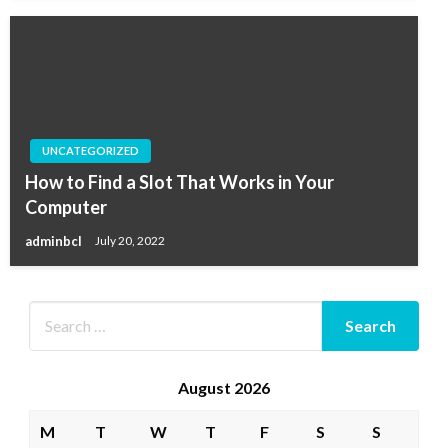
UNCATEGORIZED
How to Find a Slot That Works in Your
Computer
adminbcl
July 20, 2022
August 2026
M
T
W
T
F
S
S