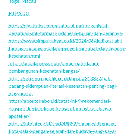
Togel Macau
RTP SLOT
https://digstraksi.com/asal-usul-pafi-organisasi-
persatuan-ahli-farmasi-indonesia-tujuan-dan-perannya/
https://www.simpulrakyat.co.id/2024/06/dedikasi-ahli-
farmasi-indonesia-dalam-penyediaan-obat-dan-layanan-
kesehatan.html
https://andalannews.com/peran-pafi-dalam-
pembangunan-kesehatan-bangsa/
https://retizen.republika.co.id/posts/313377/pafi-
padang-sidempuan-literasi-kesehatan-penting-bagi-
masyarakat
https://aboutcirebon.id/catat-ini-9-rekomendasi-
prospek-kerja-lulusan-jurusan-farmasi-tak-hanya-
apoteker/
https://infojateng.id/read/49852/padangsidimpuan-
kota-salak-dengan-sejarah-dan-budaya-yang-kaya/