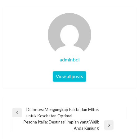
adminbcl
View all posts
Post
Diabetes: Mengungkap Fakta dan Mitos
Previous
untuk Kesehatan Optimal
navigation
Post
Pesona Italia: Destinasi Impian yang Wajib
Next
Anda Kunjungi
Post