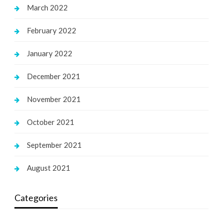
March 2022
February 2022
January 2022
December 2021
November 2021
October 2021
September 2021
August 2021
Categories