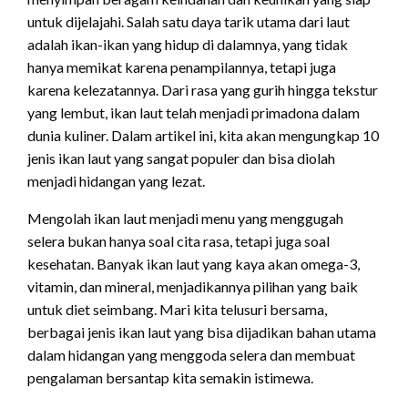
untuk dijelajahi. Salah satu daya tarik utama dari laut
adalah ikan-ikan yang hidup di dalamnya, yang tidak
hanya memikat karena penampilannya, tetapi juga
karena kelezatannya. Dari rasa yang gurih hingga tekstur
yang lembut, ikan laut telah menjadi primadona dalam
dunia kuliner. Dalam artikel ini, kita akan mengungkap 10
jenis ikan laut yang sangat populer dan bisa diolah
menjadi hidangan yang lezat.
Mengolah ikan laut menjadi menu yang menggugah
selera bukan hanya soal cita rasa, tetapi juga soal
kesehatan. Banyak ikan laut yang kaya akan omega-3,
vitamin, dan mineral, menjadikannya pilihan yang baik
untuk diet seimbang. Mari kita telusuri bersama,
berbagai jenis ikan laut yang bisa dijadikan bahan utama
dalam hidangan yang menggoda selera dan membuat
pengalaman bersantap kita semakin istimewa.