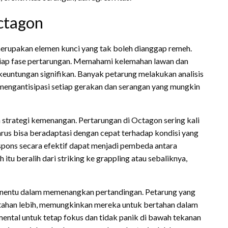
ctagon
erupakan elemen kunci yang tak boleh dianggap remeh.
tiap fase pertarungan. Memahami kelemahan lawan dan
euntungan signifikan. Banyak petarung melakukan analisis
mengantisipasi setiap gerakan dan serangan yang mungkin
 strategi kemenangan. Pertarungan di Octagon sering kali
harus bisa beradaptasi dengan cepat terhadap kondisi yang
ons secara efektif dapat menjadi pembeda antara
itu beralih dari striking ke grappling atau sebaliknya,
r penentu dalam memenangkan pertandingan. Petarung yang
 tahan lebih, memungkinkan mereka untuk bertahan dalam
mental untuk tetap fokus dan tidak panik di bawah tekanan