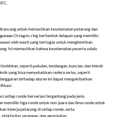
UFC.
 dirancang untuk memastikan keselamatan petarung dan
nggunaan Octagon, ring berbentuk delapan yang memiliki
diawasi oleh wasit yang bertugas untuk menghentikan
rung. Ini memastikan bahwa keselamatan peserta selalu
olehkan, seperti pukulan, tendangan, kuncian, dan teknik
eknik yang bisa menyebabkan cedera serius, seperti
Pelanggaran terhadap aturan ini dapat mengakibatkan
fikasi.
si setiap ronde bervariasi tergantung pada jenis
n memiliki tiga ronde untuk non-juara dan lima ronde untuk
kan kinerja petarung di setiap ronde, serta
fektivitas serangan, dan agresivitas.