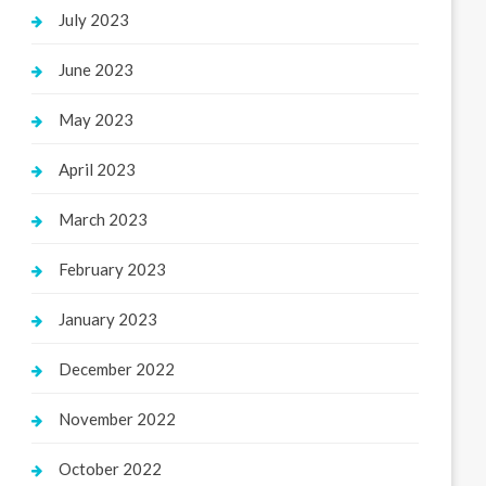
July 2023
June 2023
May 2023
April 2023
March 2023
February 2023
January 2023
December 2022
November 2022
October 2022