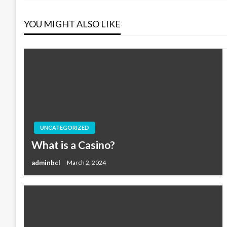
navigation
YOU MIGHT ALSO LIKE
UNCATEGORIZED
What is a Casino?
adminbcl
March 2, 2024