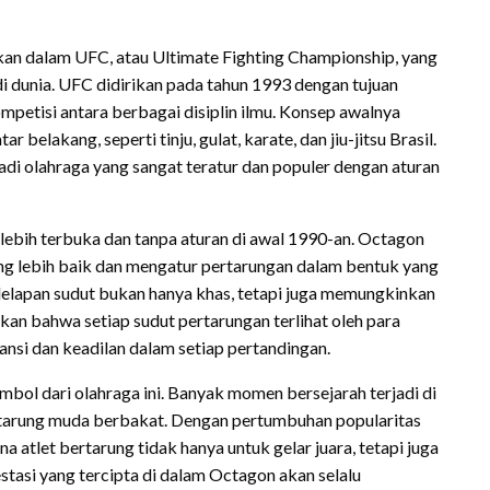
kan dalam UFC, atau Ultimate Fighting Championship, yang
di dunia. UFC didirikan pada tahun 1993 dengan tujuan
ompetisi antara berbagai disiplin ilmu. Konsep awalnya
elakang, seperti tinju, gulat, karate, dan jiu-jitsu Brasil.
di olahraga yang sangat teratur dan populer dengan aturan
lebih terbuka dan tanpa aturan di awal 1990-an. Octagon
 lebih baik dan mengatur pertarungan dalam bentuk yang
delapan sudut bukan hanya khas, tetapi juga memungkinkan
n bahwa setiap sudut pertarungan terlihat oleh para
nsi dan keadilan dalam setiap pertandingan.
ol dari olahraga ini. Banyak momen bersejarah terjadi di
etarung muda berbakat. Dengan pertumbuhan popularitas
 atlet bertarung tidak hanya untuk gelar juara, tetapi juga
asi yang tercipta di dalam Octagon akan selalu