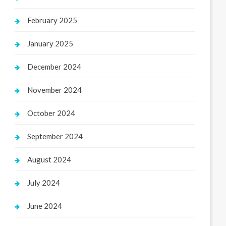
February 2025
January 2025
December 2024
November 2024
October 2024
September 2024
August 2024
July 2024
June 2024