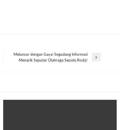
Meluncur dengan Gaya: Segudang Informasi
Next
Menarik Seputar Olahraga Sepatu Roda!
Post