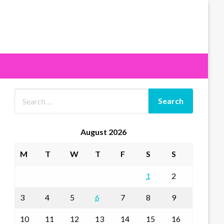
August 2026
M
T
W
T
F
S
S
1
2
3
4
5
6
7
8
9
10
11
12
13
14
15
16