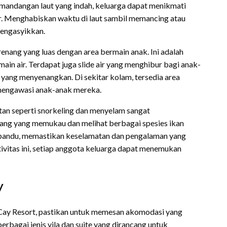
emandangan laut yang indah, keluarga dapat menikmati
r. Menghabiskan waktu di laut sambil memancing atau
mengasyikkan.
enang yang luas dengan area bermain anak. Ini adalah
main air. Terdapat juga slide air yang menghibur bagi anak-
yang menyenangkan. Di sekitar kolam, tersedia area
 mengawasi anak-anak mereka.
tan seperti snorkeling dan menyelam sangat
ang yang memukau dan melihat berbagai spesies ikan
g dipandu, memastikan keselamatan dan pengalaman yang
vitas ini, setiap anggota keluarga dapat menemukan
y
ay Resort, pastikan untuk memesan akomodasi yang
rbagai jenis vila dan suite yang dirancang untuk