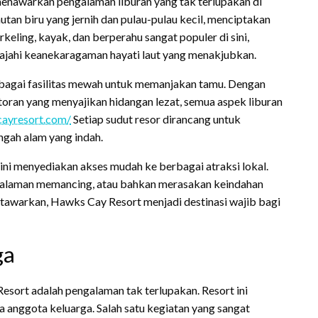
menawarkan pengalaman liburan yang tak terlupakan di
lautan biru yang jernih dan pulau-pulau kecil, menciptakan
rkeling, kayak, dan berperahu sangat populer di sini,
jahi keanekaragaman hayati laut yang menakjubkan.
berbagai fasilitas mewah untuk memanjakan tamu. Dengan
toran yang menyajikan hidangan lezat, semua aspek liburan
cayresort.com/
Setiap sudut resor dirancang untuk
ngah alam yang indah.
 ini menyediakan akses mudah ke berbagai atraksi lokal.
ngalaman memancing, atau bahkan merasakan keindahan
itawarkan, Hawks Cay Resort menjadi destinasi wajib bagi
ga
ort adalah pengalaman tak terlupakan. Resort ini
anggota keluarga. Salah satu kegiatan yang sangat