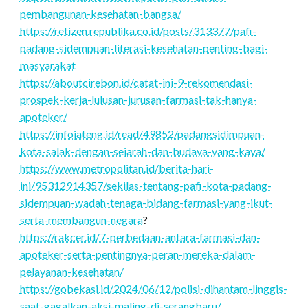
pembangunan-kesehatan-bangsa/
https://retizen.republika.co.id/posts/313377/pafi-
padang-sidempuan-literasi-kesehatan-penting-bagi-
masyarakat
https://aboutcirebon.id/catat-ini-9-rekomendasi-
prospek-kerja-lulusan-jurusan-farmasi-tak-hanya-
apoteker/
https://infojateng.id/read/49852/padangsidimpuan-
kota-salak-dengan-sejarah-dan-budaya-yang-kaya/
https://www.metropolitan.id/berita-hari-
ini/95312914357/sekilas-tentang-pafi-kota-padang-
sidempuan-wadah-tenaga-bidang-farmasi-yang-ikut-
serta-membangun-negara
?
https://rakcer.id/7-perbedaan-antara-farmasi-dan-
apoteker-serta-pentingnya-peran-mereka-dalam-
pelayanan-kesehatan/
https://gobekasi.id/2024/06/12/polisi-dihantam-linggis-
saat-gagalkan-aksi-maling-di-serangbaru/