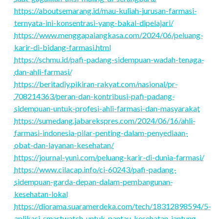
https://aboutsemarang.id/mau-kuliah-jurusan-farmasi-
ternyata-ini-konsentrasi-yang-bakal-dipelajari/
https://www.menggapaiangkasa.com/2024/06/peluang-
karir-di-bidang-farmasi.html
https://schmu.id/pafi-padang-sidempuan-wadah-tenaga-
dan-ahli-farmasi/
https://beritadiy.pikiran-rakyat.com/nasional/pr-
708214363/peran-dan-kontribusi-pafi-padang-
sidempuan-untuk-profesi-ahli-farmasi-dan-masyarakat
https://sumedang.jabarekspres.com/2024/06/16/ahli-
farmasi-indonesia-pilar-penting-dalam-penyediaan-
obat-dan-layanan-kesehatan/
https://journal-yuni.com/peluang-karir-di-dunia-farmasi/
https://www.cilacap.info/ci-60243/pafi-padang-
sidempuan-garda-depan-dalam-pembangunan-
kesehatan-lokal
https://diorama.suaramerdeka.com/tech/18312898594/5-
aplikasi-smartwatch-untuk-pantau-kesehatan-jantung