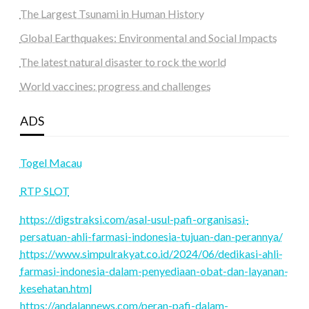
The Largest Tsunami in Human History
Global Earthquakes: Environmental and Social Impacts
The latest natural disaster to rock the world
World vaccines: progress and challenges
ADS
Togel Macau
RTP SLOT
https://digstraksi.com/asal-usul-pafi-organisasi-
persatuan-ahli-farmasi-indonesia-tujuan-dan-perannya/
https://www.simpulrakyat.co.id/2024/06/dedikasi-ahli-
farmasi-indonesia-dalam-penyediaan-obat-dan-layanan-
kesehatan.html
https://andalannews.com/peran-pafi-dalam-