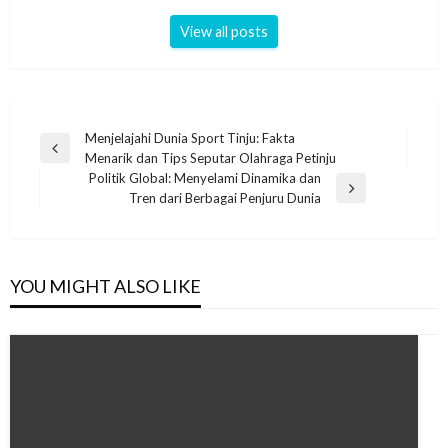
View all posts
Post
Menjelajahi Dunia Sport Tinju: Fakta
Previous
Menarik dan Tips Seputar Olahraga Petinju
navigation
Post
Politik Global: Menyelami Dinamika dan
Next
Tren dari Berbagai Penjuru Dunia
Post
YOU MIGHT ALSO LIKE