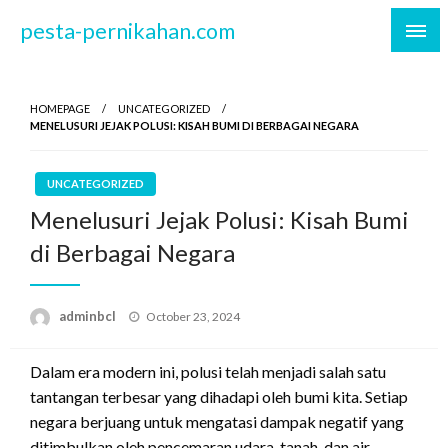
Skip
pesta-pernikahan.com
to
content
HOMEPAGE
UNCATEGORIZED
MENELUSURI JEJAK POLUSI: KISAH BUMI DI BERBAGAI NEGARA
UNCATEGORIZED
Menelusuri Jejak Polusi: Kisah Bumi
di Berbagai Negara
Posted
adminbcl
October 23, 2024
on
Dalam era modern ini, polusi telah menjadi salah satu
tantangan terbesar yang dihadapi oleh bumi kita. Setiap
negara berjuang untuk mengatasi dampak negatif yang
ditimbulkan oleh pencemaran udara, tanah, dan air.