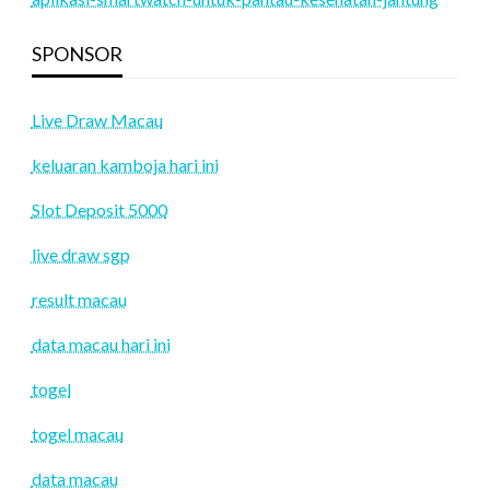
SPONSOR
Live Draw Macau
keluaran kamboja hari ini
Slot Deposit 5000
live draw sgp
result macau
data macau hari ini
togel
togel macau
data macau