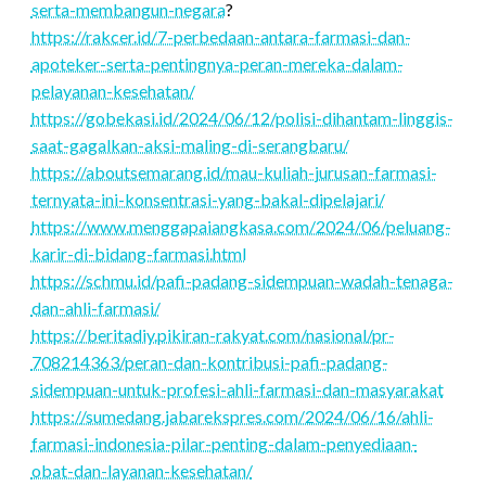
serta-membangun-negara
?
https://rakcer.id/7-perbedaan-antara-farmasi-dan-
apoteker-serta-pentingnya-peran-mereka-dalam-
pelayanan-kesehatan/
https://gobekasi.id/2024/06/12/polisi-dihantam-linggis-
saat-gagalkan-aksi-maling-di-serangbaru/
https://aboutsemarang.id/mau-kuliah-jurusan-farmasi-
ternyata-ini-konsentrasi-yang-bakal-dipelajari/
https://www.menggapaiangkasa.com/2024/06/peluang-
karir-di-bidang-farmasi.html
https://schmu.id/pafi-padang-sidempuan-wadah-tenaga-
dan-ahli-farmasi/
https://beritadiy.pikiran-rakyat.com/nasional/pr-
708214363/peran-dan-kontribusi-pafi-padang-
sidempuan-untuk-profesi-ahli-farmasi-dan-masyarakat
https://sumedang.jabarekspres.com/2024/06/16/ahli-
farmasi-indonesia-pilar-penting-dalam-penyediaan-
obat-dan-layanan-kesehatan/