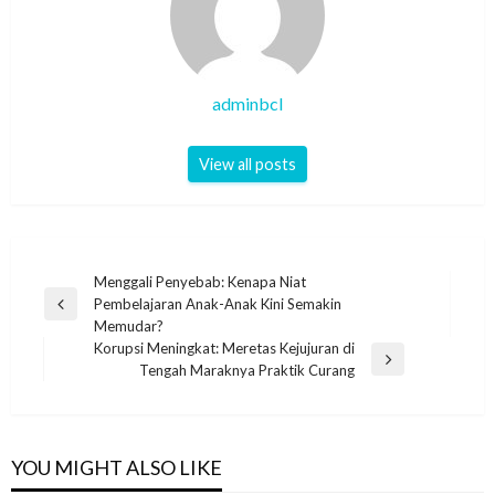
adminbcl
View all posts
Post
Menggali Penyebab: Kenapa Niat
Pembelajaran Anak-Anak Kini Semakin
navigation
Previous
Memudar?
Post
Korupsi Meningkat: Meretas Kejujuran di
Next
Tengah Maraknya Praktik Curang
Post
YOU MIGHT ALSO LIKE