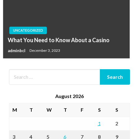
UNCATEGORIZED
What You Need to Know About a Casino
adminbcl
December 3, 2023
August 2026
M
T
W
T
F
S
S
1
2
3
4
5
6
7
8
9