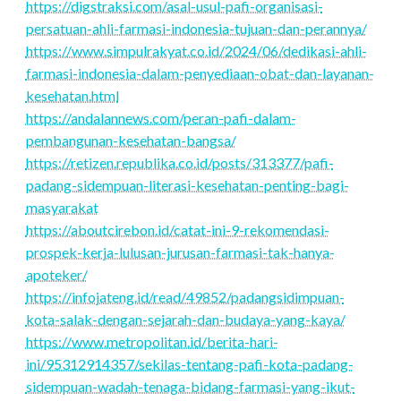
https://digstraksi.com/asal-usul-pafi-organisasi-
persatuan-ahli-farmasi-indonesia-tujuan-dan-perannya/
https://www.simpulrakyat.co.id/2024/06/dedikasi-ahli-
farmasi-indonesia-dalam-penyediaan-obat-dan-layanan-
kesehatan.html
https://andalannews.com/peran-pafi-dalam-
pembangunan-kesehatan-bangsa/
https://retizen.republika.co.id/posts/313377/pafi-
padang-sidempuan-literasi-kesehatan-penting-bagi-
masyarakat
https://aboutcirebon.id/catat-ini-9-rekomendasi-
prospek-kerja-lulusan-jurusan-farmasi-tak-hanya-
apoteker/
https://infojateng.id/read/49852/padangsidimpuan-
kota-salak-dengan-sejarah-dan-budaya-yang-kaya/
https://www.metropolitan.id/berita-hari-
ini/95312914357/sekilas-tentang-pafi-kota-padang-
sidempuan-wadah-tenaga-bidang-farmasi-yang-ikut-