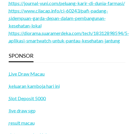
https://journal-yuni.com/peluang-karir-di-dunia-farmasi/
https://www.cilacap.info/ci-60243/pafi-padang-
sidempuan-garda-depan-dalam-pembangunan-
kesehatan-lokal
https://diorama.suaramerdeka.com/tech/18312898594/5-
aplikasi-smartwatch-untuk-pantau-kesehatan-jantung
SPONSOR
Live Draw Macau
keluaran kamboja hari ini
Slot Deposit 5000
live draw sgp
result macau