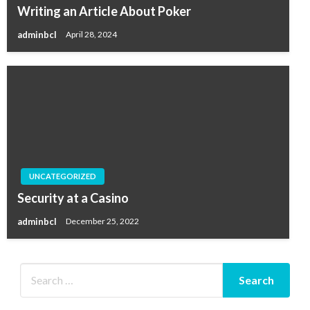
Writing an Article About Poker
adminbcl
April 28, 2024
UNCATEGORIZED
Security at a Casino
adminbcl
December 25, 2022