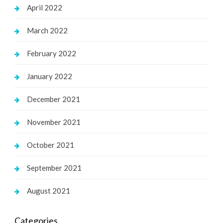
April 2022
March 2022
February 2022
January 2022
December 2021
November 2021
October 2021
September 2021
August 2021
Categories