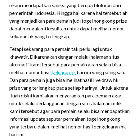
resmi mendapatkan sanksi yang berupa blokiran dari
pemerintah indonesia. Hingga hal karena hal tersebutlah
yang menjadikan para pemain judi togel hongkong prize
dapat mengalami kesulitan untuk dapat melihat nomor
keluaran hk yang terlengkap.
Tetapi sekarang para pemain tak perlu lagi untuk
khawatir, Dikarenakan dengan melalui halaman situs
alternatif kami tersebut para pemain akan selalu bisa
melihat nomor hasil
keluaran hk
hari ini yang paling sah.
Dan para pemain juga bisa melihat hasil live draw hk
prize yang terlengkap pada setiap harinya. Untuk akrena
ituah disini kami akan menyarankan para pemain agar
untuk selalu berlangganan dengan situs halaman milik
kami tersebut agar para pemain selalu bisa mendapatkan
informasi update seputar permainan togel hongkong
yang terbaru dalam melihat nomor hasil pengeluaran hk
hari ini.