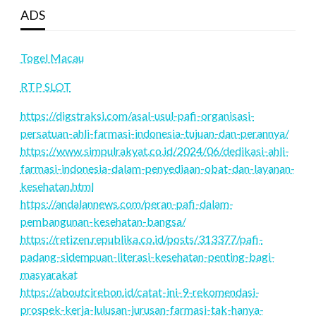
ADS
Togel Macau
RTP SLOT
https://digstraksi.com/asal-usul-pafi-organisasi-
persatuan-ahli-farmasi-indonesia-tujuan-dan-perannya/
https://www.simpulrakyat.co.id/2024/06/dedikasi-ahli-
farmasi-indonesia-dalam-penyediaan-obat-dan-layanan-
kesehatan.html
https://andalannews.com/peran-pafi-dalam-
pembangunan-kesehatan-bangsa/
https://retizen.republika.co.id/posts/313377/pafi-
padang-sidempuan-literasi-kesehatan-penting-bagi-
masyarakat
https://aboutcirebon.id/catat-ini-9-rekomendasi-
prospek-kerja-lulusan-jurusan-farmasi-tak-hanya-