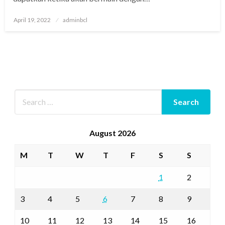
Posted
April 19, 2022
adminbcl
on
August 2026
M
T
W
T
F
S
S
1
2
3
4
5
6
7
8
9
10
11
12
13
14
15
16