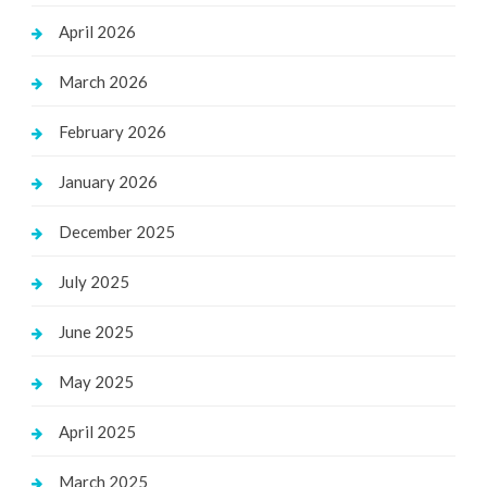
April 2026
March 2026
February 2026
January 2026
December 2025
July 2025
June 2025
May 2025
April 2025
March 2025