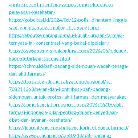
apoteker-serta-pentingnya-peran-mereka-dalam-
pelayanan-kesehatan/
https://gobekasi.id/2024/06/12/polisi-dihantam-linggis-
saat-gagalkan-aksi-maling-di-serangbaru/
https://aboutsemarang.id/mau-kuliah-jurusan-farmasi-
ternyata-ini-konsentrasi-yang-bakal-dipelajari/
https://www.menggapaiangkasa.com/2024/06/peluang-
karir-di-bidang-farmasi.html
https://schmu.id/pafi-padang-sidempuan-wadah-tenaga-
dan-ahli-farmasi/
https://beritadiy.pikiran-rakyat.com/nasional/pr-
708214363/peran-dan-kontribusi-pafi-padang-
sidempuan-untuk-profesi-ahli-farmasi-dan-masyarakat
https://sumedang.jabarekspres.com/2024/06/16/ahli-
farmasi-indonesia-pilar-penting-dalam-penyediaan-
obat-dan-layanan-kesehatan/
https://journal-yuni.com/peluang-karir-di-dunia-farmasi/
https://www.cilacap.info/ci-60243/pafi-padang-