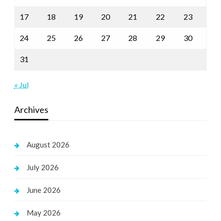
17
18
19
20
21
22
23
24
25
26
27
28
29
30
31
« Jul
Archives
August 2026
July 2026
June 2026
May 2026