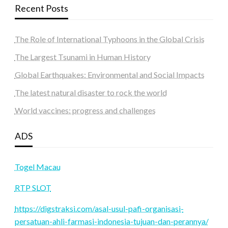
Recent Posts
The Role of International Typhoons in the Global Crisis
The Largest Tsunami in Human History
Global Earthquakes: Environmental and Social Impacts
The latest natural disaster to rock the world
World vaccines: progress and challenges
ADS
Togel Macau
RTP SLOT
https://digstraksi.com/asal-usul-pafi-organisasi-
persatuan-ahli-farmasi-indonesia-tujuan-dan-perannya/