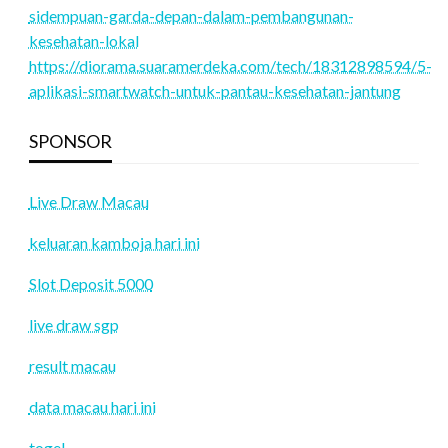
sidempuan-garda-depan-dalam-pembangunan-
kesehatan-lokal
https://diorama.suaramerdeka.com/tech/18312898594/5-
aplikasi-smartwatch-untuk-pantau-kesehatan-jantung
SPONSOR
Live Draw Macau
keluaran kamboja hari ini
Slot Deposit 5000
live draw sgp
result macau
data macau hari ini
togel